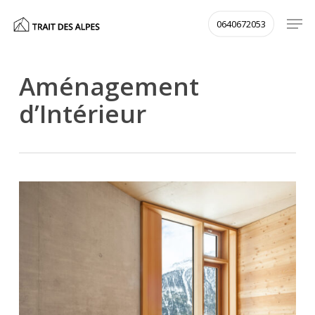
Skip
Men
0640672053
to
main
content
Aménagement
d’Intérieur